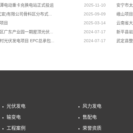
潭电动重卡充换电站正式投运
2025-11-10
安宁市太
宣)有限公司骨料区分布式...
2025-09-09
峨山项目
项目
2025-03-14
云南省大
区广东产业园一期屋顶光伏...
2024-07-17
新平县岩
光伏发电项目 EPC总承包...
2024-07-17
武定县整
光伏发电
风力发电
输变电
售配电
工程案例
荣誉资质