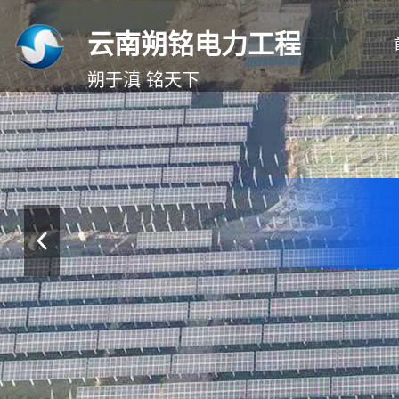
云南朔铭电力工程
朔于滇 铭天下