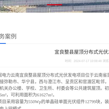
务案例
宜良整县屋顶分布式光伏
时间：2024-07-17 10:08:48
浏览
润电力云南宜良整县屋顶分布式光伏发电项目位于云南省
接弥勒市、华宁县，西与澄江市、呈贡区和官渡区毗邻，
机关办公楼、学校、卫生所、村委会等公共建筑屋顶。初
06m²，可利用面积为61627m²。
项目采用容量为
550Wp的单晶硅单面光伏组件12799块，装
电上网模式。