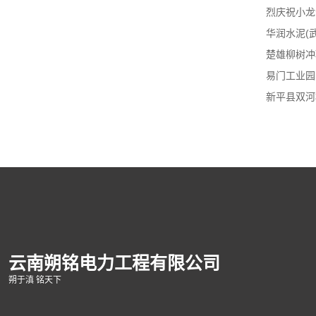
烈庆祝小龙
华润水泥(武
楚雄柳树冲
易门工业园
新平县双河村
云南朔铭电力工程有限公司
朔于滇 铭天下